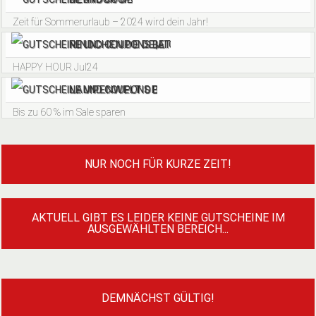
Zeit für Sommerurlaub – 2024 wird dein Jahr!
RINDCHEN.DE DE|AT
HAPPY HOUR Jul24
LAMPENWELT DE
Bis zu 60 % im Sale sparen
NUR NOCH FÜR KURZE ZEIT!
AKTUELL GIBT ES LEIDER KEINE GUTSCHEINE IM
AUSGEWÄHLTEN BEREICH...
DEMNÄCHST GÜLTIG!