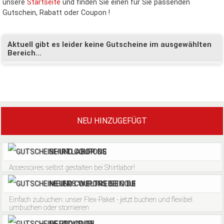
unsere
Startseite
und finden Sie einen für Sie passenden
Gutschein, Rabatt oder Coupon !
Aktuell gibt es leider keine Gutscheine im ausgewählten
Bereich...
NEU HINZUGEFÜGT
SHIRTLABOR DE
Accessoires selbst gestalten bei Shirtlabor!
MEIERS WELTREISEN DE
Einfach zubuchen: unser Flex-Paket - jetzt buchen und flexibel
umbuchen oder stornieren
DERTOUR DE